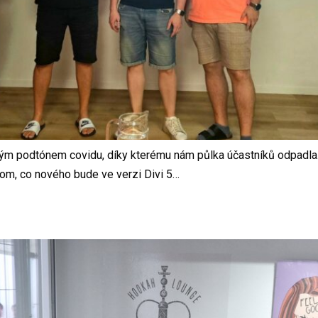
ým podtónem covidu, díky kterému nám půlka účastníků odpadla.
om, co nového bude ve verzi Divi 5…