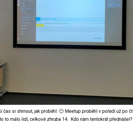
as si shrnout, jak proběhl. 🙂 Meetup proběhl v pořadí už po čtvr
o to málo lidí, celkově zhruba 14. Kdo nám tentokrát přednášel?