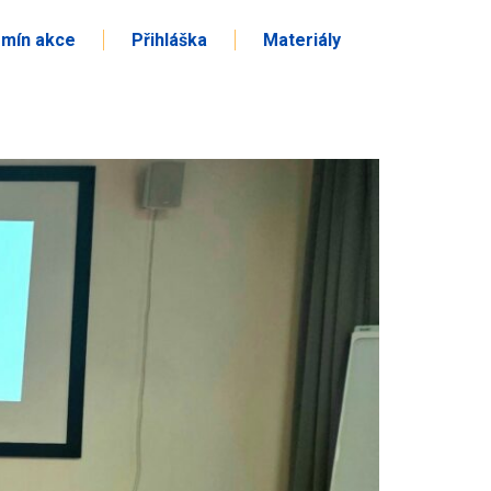
mín akce
Přihláška
Materiály