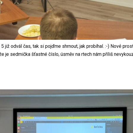
iž odvál čas, tak si pojďme shrnout, jak probíhal. :-) Nové prost
je sedmička šťastné číslo, úsměv na rtech nám příliš nevykouzli